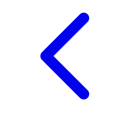
Xootz
Y
Yamatoya
Z
Zaxy
Zoggs
0-9
4Moms
59S