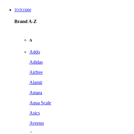
TOTO3000
Brand A-Z
A
Addo
Adidas
Airfree
Alamii
Amara
Aqua Scale
Asics
Aveeno
Awan