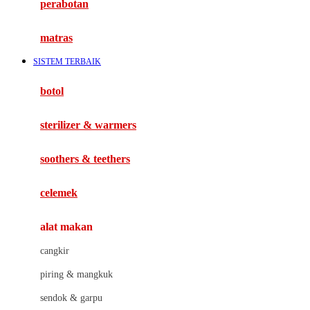
perabotan
Happy Tummy
Hauck
matras
Havaianas
SISTEM TERBAIK
Hegen
botol
Hot Wheels
sterilizer & warmers
Hybrid
soothers & teethers
I
Inlacta DHA
celemek
Interlac
alat makan
Ivenet
cangkir
J
piring & mangkuk
Jack N Jill
sendok & garpu