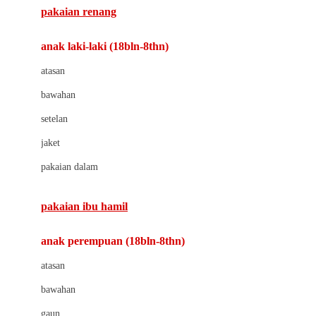
pakaian renang
Bumkins
anak laki-laki (18bln-8thn)
C
atasan
Cetaphil
bawahan
Chicco
setelan
Childlife
jaket
Clevamama
pakaian dalam
Cocolatte
Cottonseeds
pakaian ibu hamil
Cozy N Safe
anak perempuan (18bln-8thn)
Crane
atasan
Cybex
bawahan
D
gaun