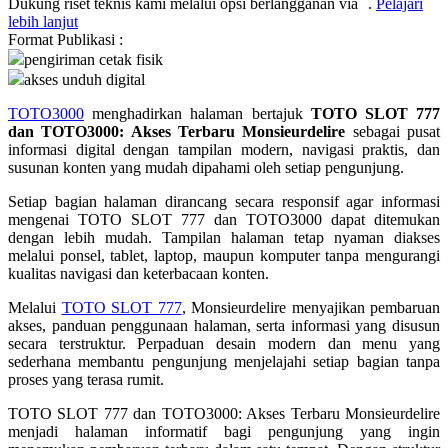
Dukung riset teknis kami melalui opsi berlangganan via
.
Pelajari
lebih lanjut
Q
Format Publikasi :
pengiriman cetak fisik
QV Baby
akses unduh digital
R
TOTO3000
menghadirkan halaman bertajuk
TOTO SLOT 777
dan TOTO3000: Akses Terbaru Monsieurdelire
sebagai pusat
Real Shades
informasi digital dengan tampilan modern, navigasi praktis, dan
susunan konten yang mudah dipahami oleh setiap pengunjung.
Red Castle
Setiap bagian halaman dirancang secara responsif agar informasi
Ribbon Madness
mengenai TOTO SLOT 777 dan TOTO3000 dapat ditemukan
dengan lebih mudah. Tampilan halaman tetap nyaman diakses
melalui ponsel, tablet, laptop, maupun komputer tanpa mengurangi
S
kualitas navigasi dan keterbacaan konten.
Sebamed
Melalui
TOTO SLOT 777
, Monsieurdelire menyajikan pembaruan
akses, panduan penggunaan halaman, serta informasi yang disusun
Silver Cross
secara terstruktur. Perpaduan desain modern dan menu yang
sederhana membantu pengunjung menjelajahi setiap bagian tanpa
Simply Idea
proses yang terasa rumit.
Skip Hop
TOTO SLOT 777 dan TOTO3000: Akses Terbaru Monsieurdelire
menjadi halaman informatif bagi pengunjung yang ingin
Spectra