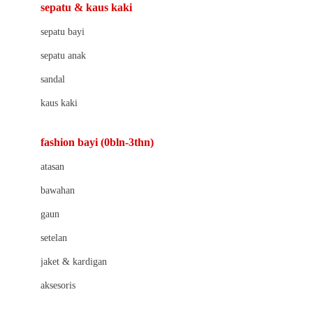
Beauty Barn
sepatu & kaus kaki
Bio Oil
sepatu bayi
Biolane
sepatu anak
Bite Fighters
sandal
Bizzi Growin
kaus kaki
Blackmores
fashion bayi (0bln-3thn)
Blooming Marvellous
atasan
Bonnels
bawahan
Bravado
gaun
Bruder
setelan
Brush Baby
jaket & kardigan
Buds Organics
aksesoris
Bugaboo
Buggygear