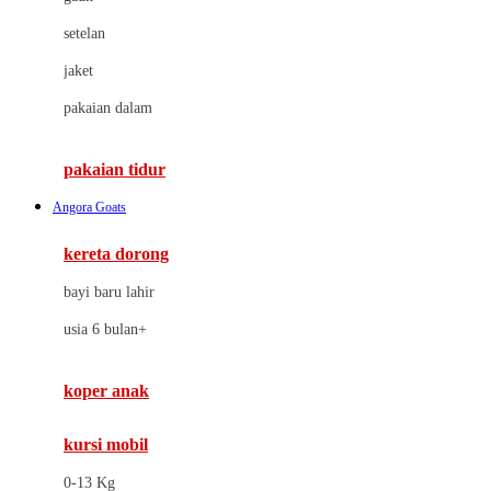
Dae Organics
setelan
Docare
jaket
Doona
pakaian dalam
Down To Earth
Drew
pakaian tidur
Dr. Brown's
Angora Goats
E
kereta dorong
ELC
bayi baru lahir
Ergobaby
usia 6 bulan+
Expert Care
koper anak
Ezyroller
kursi mobil
F
0-13 Kg