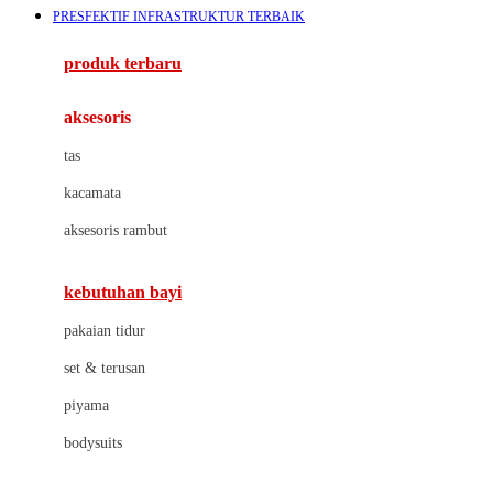
PRESFEKTIF INFRASTRUKTUR TERBAIK
Azetabio
produk terbaru
B
aksesoris
Baabaasheepz
tas
Babiators
kacamata
Baby Dove
aksesoris rambut
Baby Jogger
Baby Rovega
kebutuhan bayi
Babybee
pakaian tidur
Banana Boat
set & terusan
Banz
piyama
Barbie
bodysuits
Beaba