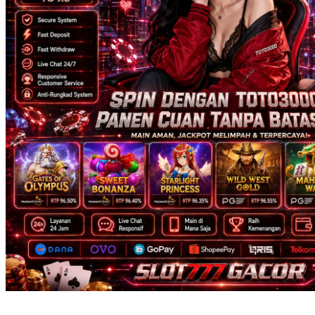
Twistshake
TY Toys
U
V
Veja
Vitaflow
Vtech
W
Waterland
Wellness
X